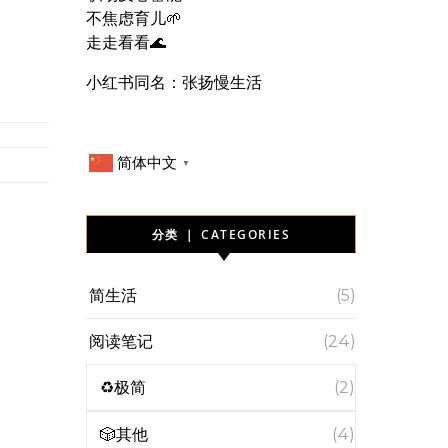
不焦虑育儿🌱
走走看看🌊
小红书同名：张扬慢生活
简体中文
▼
分类 ｜ CATEGORIES
简生活
(5)
阅读笔记
(24)
♻️极简
(2)
🎲其他
(4)