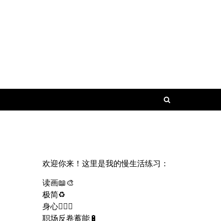
欢迎你来！这里是我的慢生活练习：
读画📖🎨
极简♻️
身心🧘🏻‍♀️
职场反卷蓄能🔋