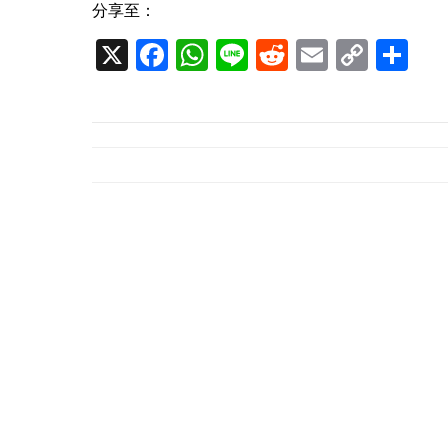
分享至：
X
Facebook
WhatsApp
Line
Reddit
Email
Copy
Sh
Link