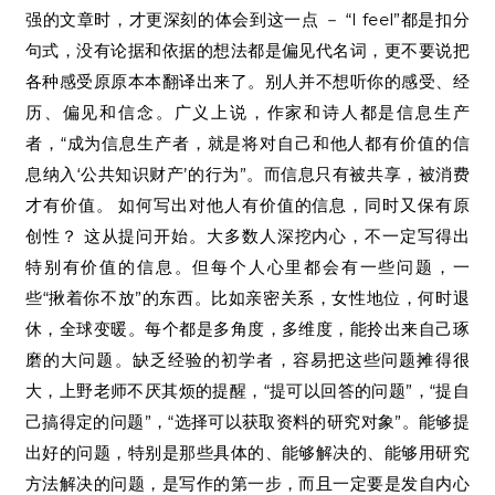
强的文章时，才更深刻的体会到这一点 － “I feel”都是扣分
句式，没有论据和依据的想法都是偏见代名词，更不要说把
各种感受原原本本翻译出来了。别人并不想听你的感受、经
历、偏见和信念。广义上说，作家和诗人都是信息生产
者，“成为信息生产者，就是将对自己和他人都有价值的信
息纳入‘公共知识财产’的行为”。而信息只有被共享，被消费
才有价值。 如何写出对他人有价值的信息，同时又保有原
创性？ 这从提问开始。大多数人深挖内心，不一定写得出
特别有价值的信息。但每个人心里都会有一些问题，一
些“揪着你不放”的东西。比如亲密关系，女性地位，何时退
休，全球变暖。每个都是多角度，多维度，能拎出来自己琢
磨的大问题。缺乏经验的初学者，容易把这些问题摊得很
大，上野老师不厌其烦的提醒，“提可以回答的问题”，“提自
己搞得定的问题”，“选择可以获取资料的研究对象”。能够提
出好的问题，特别是那些具体的、能够解决的、能够用研究
方法解决的问题，是写作的第一步，而且一定要是发自内心