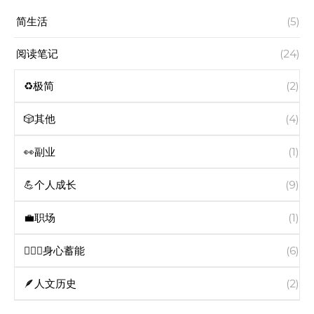
简生活
(5)
阅读笔记
(24)
♻️极简
(2)
🎲其他
(4)
👀副业
(1)
💪个人成长
(9)
💼职场
(1)
🧘🏻‍♀️身心蓄能
(6)
🪶人文历史
(2)