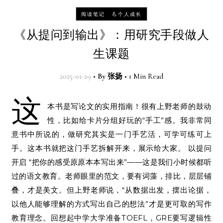
-
阅读笔记
💪个人成长
《从提问到输出》：用研究手段做人
生课题
2025-01-29
•
By
张扬
•
1 Min Read
这
本书是写论文的实用指南！很有上野老师的鼓动
性，比如给卡片分组好玩的“手工”感。我非常同
意书中所说的，做研究其实是一门手艺活，可学可练可上
手。这本书就把这门手艺拆解开来，展示给大家。 以提问
开启 “把你的感受原原本本写出来”——这是我们小时候都听
过的语文教育。老师眼里的范文，要有词藻，排比，层层铺
叠，才是美文。但上野老师说，“从数据出发，摆出论据，
以他人能够理解的方式写出自己的想法”才是更可取的写作
教育理念。回想起中学大学准备TOEFL，GRE要写逻辑性