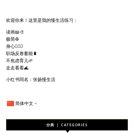
欢迎你来！这里是我的慢生活练习：
读画📖🎨
极简♻️
身心🧘🏻‍♀️
职场反卷蓄能🔋
不焦虑育儿🌱
走走看看🌊
小红书同名：张扬慢生活
简体中文
▼
分类 ｜ CATEGORIES