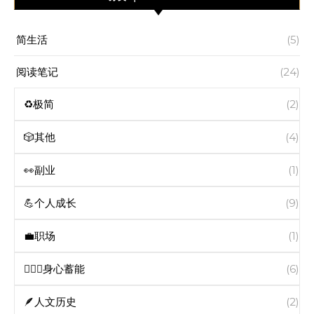
简生活
(5)
阅读笔记
(24)
♻️极简
(2)
🎲其他
(4)
👀副业
(1)
💪个人成长
(9)
💼职场
(1)
🧘🏻‍♀️身心蓄能
(6)
🪶人文历史
(2)