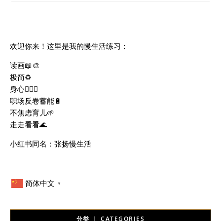
欢迎你来！这里是我的慢生活练习：
读画📖🎨
极简♻️
身心🧘🏻‍♀️
职场反卷蓄能🔋
不焦虑育儿🌱
走走看看🌊
小红书同名：张扬慢生活
简体中文
▼
分类 ｜ CATEGORIES