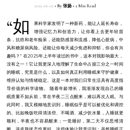
2025-06-02
•
By
张扬
•
2 Min Read
“如
果科学家发明了一种新药，能让人延长寿命，
增强记忆力和创造力，让你看上去更年轻苗
条，抗癌和老年痴呆，还能防感冒和流感，降低心脏病，中
风和糖尿病风险。还能让你每天减少焦虑和抑郁，你会有兴
趣吗？” 在2025年上半年读过的书中，这本对我影响最大，
没有之一！它让我更深入地理解了生命中占据三分之一时间
的睡眠，究竟是什么，以及如何真正利用睡眠来守护健康，
维持认知与情绪稳定。这是一本对我们日常生活具有高度指
导价值的科学读物。 随着年龄增长，我渐渐发现自己的睡
眠质量不如从前，常在半夜二三点醒来，难以再次入眠。与
此同时，我又模糊地意识到，睡眠似乎是可以被优化和调控
的。比如晚饭吃得清淡些、不喝酒、减少饮水量，入睡就更
顺利，半夜也不容易醒来；一觉睡好，第二天不仅思维清
晰，连皮肤状态也更好。这些体验让我意识到：虽然睡眠正