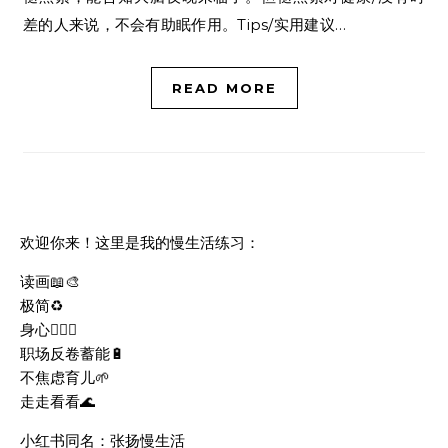
差的人来说，不会有助眠作用。Tips/实用建议…
READ MORE
欢迎你来！这里是我的慢生活练习：
读画📖🎨
极简♻️
身心🧘🏻‍♀️
职场反卷蓄能🔋
不焦虑育儿🌱
走走看看🌊
小红书同名：张扬慢生活