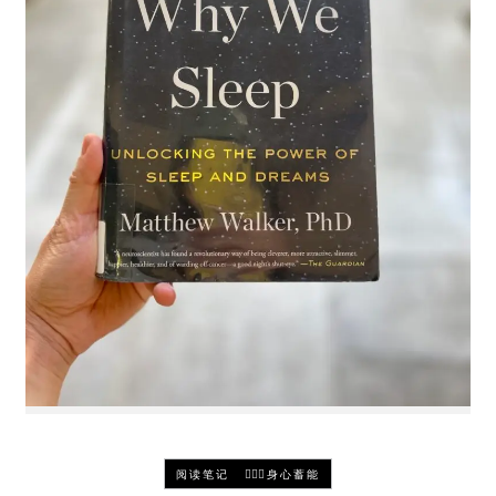
-
阅读笔记
🧘🏻‍♀️身心蓄能