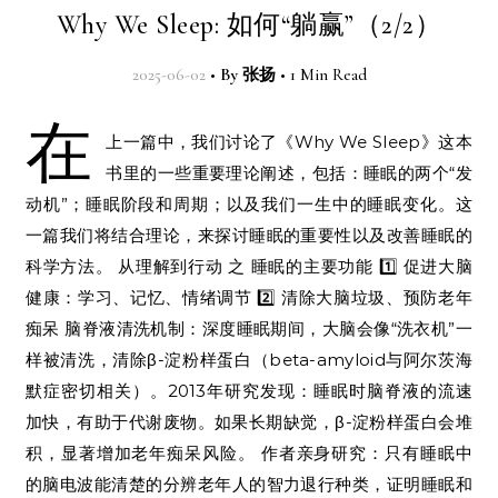
Why We Sleep: 如何“躺赢”（2/2）
2025-06-02
•
By
张扬
•
1 Min Read
在
上一篇中，我们讨论了《Why We Sleep》这本
书里的一些重要理论阐述，包括：睡眠的两个“发
动机”；睡眠阶段和周期；以及我们一生中的睡眠变化。这
一篇我们将结合理论，来探讨睡眠的重要性以及改善睡眠的
科学方法。 从理解到行动 之 睡眠的主要功能 1️⃣ 促进大脑
健康：学习、记忆、情绪调节 2️⃣ 清除大脑垃圾、预防老年
痴呆 脑脊液清洗机制：深度睡眠期间，大脑会像“洗衣机”一
样被清洗，清除β-淀粉样蛋白（beta-amyloid与阿尔茨海
默症密切相关）。2013年研究发现：睡眠时脑脊液的流速
加快，有助于代谢废物。如果长期缺觉，β-淀粉样蛋白会堆
积，显著增加老年痴呆风险。 作者亲身研究：只有睡眠中
的脑电波能清楚的分辨老年人的智力退行种类，证明睡眠和