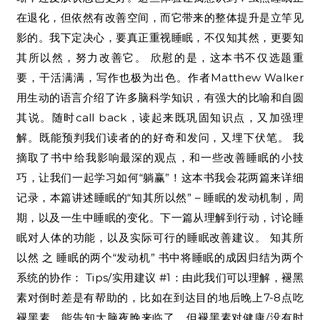
在退化，但依然有改善空间，而它带来的整体提升是立竿见
影的。我下定决心，要真正重视睡眠，不仅知其然，更要知
其所以然，努力改善它。 欣慰的是，这本书不仅选题重
要，干活满满，写作也极为出色。作者Matthew Walker
用生动的语言介绍了许多脑科学知识，有强大的比喻和自圆
其说。随时call back，读起来既巩固知识点，又加强理
解。既能预判我们读者的的好奇和发问，又埋下伏笔。 我
摘取了书中给我影响最深的观点，和一些改善睡眠的小技
巧，让我们一起学习如何“躺赢”！这本书我会花两篇来详细
记录，本篇讲述睡眠的“知其所以然” – 睡眠的发动机制，周
期，以及一生中睡眠的变化。下一篇从理解到行动，讨论睡
眠对人体的功能，以及实际可行的睡眠改善建议。 知其所
以然 之 睡眠的两个“发动机” 书中将睡眠的成因归结为两个
系统的协作： Tips/实用建议 #1：由此我们可以理解，褪黑
素对倒时差是有帮助的，比如在到达目的地后晚上7-8点吃
褪黑素，能告知大脑夜晚来临了。但褪黑素对健康/没有时