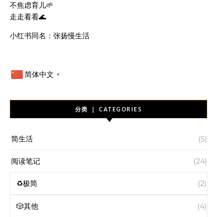
不焦虑育儿🌱
走走看看🌊
小红书同名：张扬慢生活
简体中文
▼
分类 ｜ CATEGORIES
简生活
(5)
阅读笔记
(24)
♻️极简
(2)
🎲其他
(4)