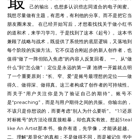
最
己的输出，也想多认识些志同道合的电子闺蜜。
我想尽量做有主题，有思考，有利他的分享。而不是把它当
朋友圈来发。 在已经开始写后，才想着找找关于做小红书
的道和术，来学习学习。于是找到了这本《起号》。这本书
兼顾了战略与战术，既提供了系统性的底层逻辑，又落地到
每个阶段的实操方法。它不仅适合刚起步的新人创作者，也
值得“做了一阵但陷入焦虑”的内容人反复回看。 一、从“做
什么”到“怎么做”：定位是永远的第一课 池骋一开篇就点明
了一个重要原则：“长、窄、爱”是账号最理想的定位——做
得久、做得深、做得真。这三者构成了创作者的可持续性。
而关于“用户关注你是为了验证自己的期待”。账号不
是“preaching”，而是与用户期待之间的共振。你输出的，
不该只是你想说的，而要考虑“别人为什么要听”。 “1:1还原
对标账号”的方法论很直接粗暴，却也真实有效。想起Steal
like An Artist那本书。偷亦有道，先学像，才能谈超越。
二、理解“差异化”的真相：不是做得不同，而是被记住 书中