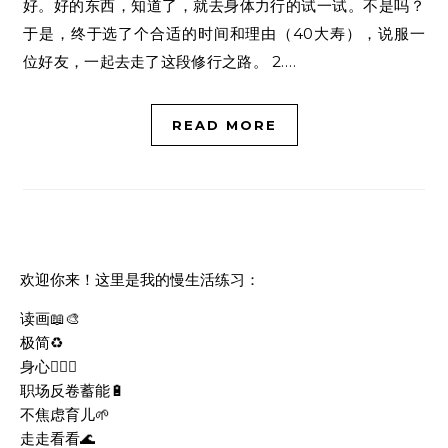
好。好的东西，知道了，就去身体力行的试一试。不是吗？
于是，终于选了个合适的时间和理由（40大寿），说服一
位好友，一起去走了这段修行之路。 2.…
READ MORE
欢迎你来！这里是我的慢生活练习：
读画📖🎨
极简♻️
身心🧘🏻‍♀️
职场反卷蓄能🔋
不焦虑育儿🌱
走走看看🌊