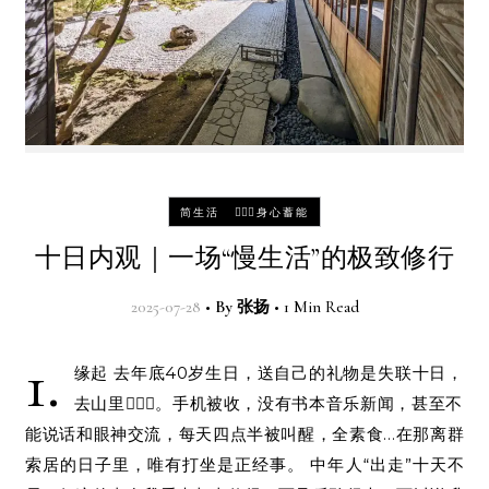
-
简生活
🧘🏻‍♀️身心蓄能
十日内观｜一场“慢生活”的极致修行
2025-07-28
•
By
张扬
•
1 Min Read
1.
缘起 去年底40岁生日，送自己的礼物是失联十日，
去山里🧘🏻‍♀️。手机被收，没有书本音乐新闻，甚至不
能说话和眼神交流，每天四点半被叫醒，全素食…在那离群
索居的日子里，唯有打坐是正经事。 中年人“出走”十天不