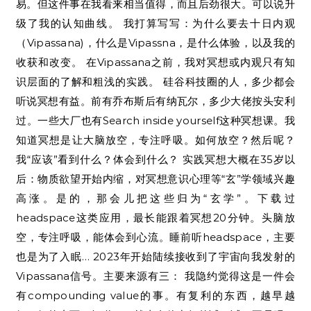
易。但这件事在我看来相当值得，而且后劲很大。可以说升
级了我的认知曲线。 我打算写写：为什么要去十日内观
（Vipassana)，什么是Vipassna，是什么体验，以及我的
收获和改变。 在Vipassana之前，我对冥想或内观只有知
识层面的了解和粗浅的实践。 硅谷科技圈的人，多少都会
听说冥想有益。前有乔布斯后有纳瓦尔，多少大佬按头安利
过。一些大厂也有Search inside yourself这种冥想课。我
知道冥想是让大脑放空，专注呼吸。如何放空？然后呢？
我“应该”看到什么？体会到什么？ 实践冥想大概在35岁以
后：物质欲望开始内缩，对冥想意识心理等“玄”学领域兴趣
高涨。是的，那会儿把这些归为“玄学”。下载过
headspace这类应用，最长能跟着冥想20分钟。头脑放
空，专注呼吸，能体会到心流。睡前听headspace，主要
也是为了入眠… 2023年开始陆续接收到了宇宙向我发射的
Vipassana信号。主要来源有三： 我隐约觉得这是一件会
有compounding value的事。有复利的东西，越早越