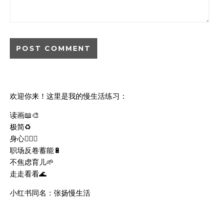
欢迎你来！这里是我的慢生活练习：
读画📖🎨
极简♻️
身心🧘🏻‍♀️
职场反卷蓄能🔋
不焦虑育儿🌱
走走看看🌊
小红书同名：张扬慢生活