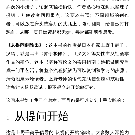
并茂的小册子，读起来轻松愉快。作者贴心地在封底整理了
提纲，方便读者回顾重点。这两本书适合不同领域的创作
者，可以放在床头或客厅的茶几上，随时翻阅，给自己打打
鸡血。从哪一页开始读起都无妨，每次都能获得启发。
《从提问到输出》：
这本书的作者是日本作家上野千鹤子，
没错，就是写出《始于极限》、《厌女》等女性主义社会学
作品的那位。这本书堪称写论文的实用指南！她把做研究当
成一门手艺活，将整个流程拆解为可以复制和学习的步骤，
清晰地展示给读者。上野老师的语气充满信念感和鼓动性，
读完让人跃跃欲试，恨不得立刻开始做研究。
这四本书给了我四个启发，而且都是可以立刻上手实践的：
1. 从提问开始
这是上野千鹤子倡导的“从提问开始”输出。大多数人深挖内