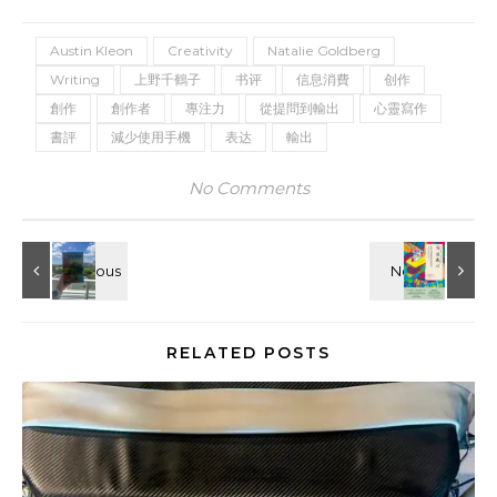
Austin Kleon
Creativity
Natalie Goldberg
Writing
上野千鶴子
书评
信息消費
创作
創作
創作者
專注力
從提問到輸出
心靈寫作
書評
減少使用手機
表达
輸出
No Comments
RELATED POSTS