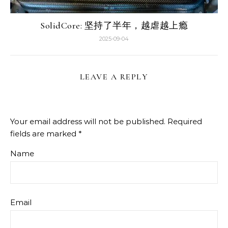
SolidCore: 坚持了半年，越虐越上瘾
2025-09-04
LEAVE A REPLY
Your email address will not be published.
Required
fields are marked
*
Name
Email