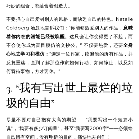
巧妙的组合，都蕴含着创造力。
不要担心自己复制别人的风格，而缺乏自己的特色。Natalie
Goldberg 治愈地告诉我们：“你能够热爱别人的作品，
意味
着你内在的潜能已经被唤醒
。这只会让你变得更了不起，而
不会使你成为盲目模仿的文抄公。” 不仅要热爱，还要
全身
心地去学习和模仿：
“选定一位作家，读遍他的所有作品，并
反复重读，直到了解那位作家如何行动、如何静止，以及如
何看待事物，方才罢休。”
3. “我有写出世上最烂的垃
圾的自由”
尽量不要对自己抱有太高的期望——“我要写出一个短篇小
说”，“我要有多少订阅量”，甚至“我要写2000字”——必须给
自己留有空间，没有明确的目的，痛快地去创作！