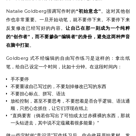
Natalie Goldberg强调写作时的
“初始意念”
。这对其他创
作也非常重要。一旦开始动笔，就不要停下来。不要停下来
反复修改已经写好的内容。
让自己在那一刻成为一个纯粹
的“创作者”，而不要掺杂“编辑者”的身份，避免这两种声音
在脑中打架
。
Goldberg 式不经编辑的自由写作练习是这样的：拿出纸
笔，给自己设定一个时间，比如十分钟。在这段时间内：
手不要停
不要重读自己写过的，不要划掉修改已写的东西
不要担心标点、拼写、语法
放松控制，甚至不要思考，不要想着是否合乎逻辑、语法通
顺，只把心念抓住，让它们浮现在纸上
“直捣要害（倘若你写出了可怕或太过赤裸裸的东西，那就
一头钻进去，其中说不定蕴藏着很多能量）”
做一些定时的“意识流”写作练习后，你会收获原始素材，发