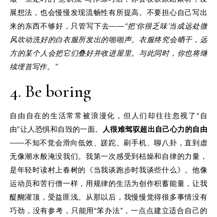
展想法，也会慢慢发现流畅性有所提高。不要担心自己写出
来的东西不够好，只管写下去——
“把‘你很乏味’当成远处微
风吹动洗好的白衣服所发出的啪啪声。衣服终究会晒干，远
方的某个人会把它们叠好并收进屋里。与此同时，你也将继
续埋首写作。”
4. Be boring
自由自在的生活常常被浪漫化，但人们却往往忽视了“自
由”让人恐惧和自毁的一面。
人很难驾驭超出自己心力的自由
——不知不觉会滑向低效、蹉跎、刷手机、聊八卦，直到虚
无像潮水般淹没我们。我第一次感受到枯燥和自律的力量，
是年轻时读村上春树的《当我谈跑步时我谈些什么》。他像
运动员和苦行僧一样，用规律的生活为创作积蓄能量，让我
醍醐灌顶，受益匪浅。从那以后，我慢慢觉得很多事情没有
巧劲，没有参考，只能用“笨办法”，一点点建立适合自己的