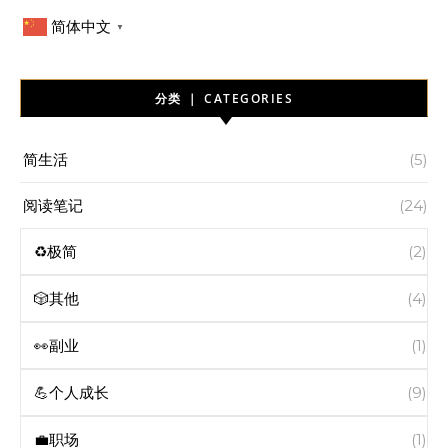
简体中文
▼
分类 ｜ CATEGORIES
简生活
(5)
阅读笔记
(24)
♻️极简
(2)
🎲其他
(4)
👀副业
(1)
💪个人成长
(9)
💼职场
(1)